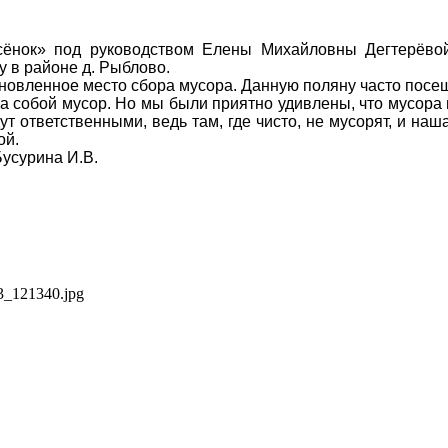
сёнок» под руководством Елены
Михайловны Дегтерёвой
у в районе д. Рыблово.
новленное место сбора мусора. Данную поляну часто посещ
за собой мусор. Но мы были приятно удивлены, что мусор
т ответственными, ведь там, где чисто, не мусорят, и наш
ой.
.В.