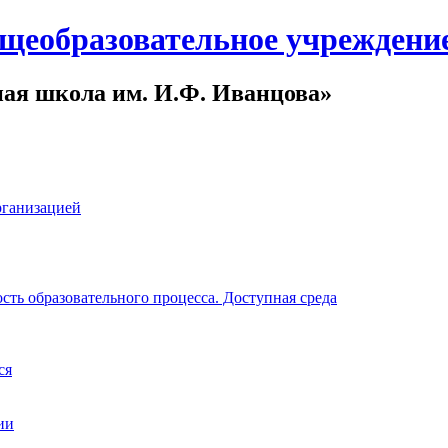
щеобразовательное учреждени
ная школа им. И.Ф. Иванцова»
рганизацией
ть образовательного процесса. Доступная среда
ся
ии