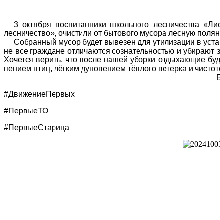
3 октября воспитанники школьного лесничества «Ли
лесничество»,
очистили от бытового мусора лесную полян
Собранный мусор будет вывезен для утилизации в уста
не все граждане отличаются сознательностью и убирают 
Хочется верить, что после нашей уборки отдыхающие буду
пением птиц, лёгким дуновением тёплого ветерка и чистот
Бусурина И
#
ДвижениеПервых
#
ПервыеТО
#
ПервыеСтарица