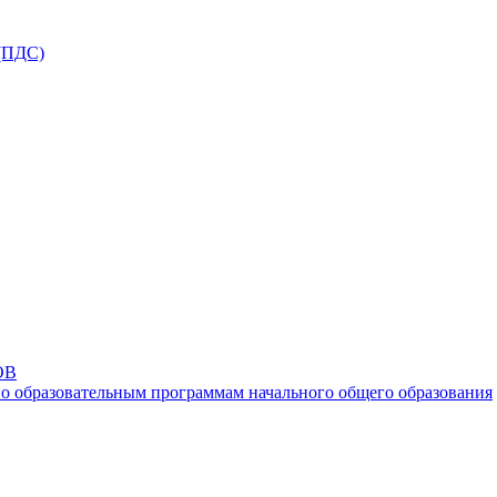
ПДС)
ОВ
о образовательным программам начального общего образования