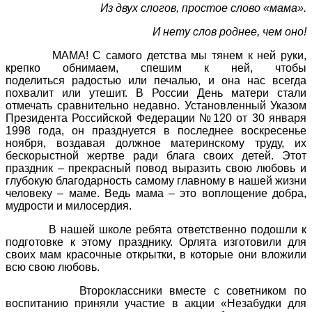
Из двух слогов, простое слово «мама».
И нету слов роднее, чем оно!
МАМА! С самого детства мы тянем к ней руки,
крепко обнимаем, спешим к ней, чтобы
поделиться радостью или печалью, и она нас всегда
похвалит или утешит. В России День матери стали
отмечать сравнительно недавно. Установленный Указом
Президента Российской Федерации №120 от 30 января
1998 года, он празднуется в последнее воскресенье
ноября, воздавая должное материнскому труду, их
бескорыстной жертве ради блага своих детей. Этот
праздник – прекрасный повод выразить свою любовь и
глубокую благодарность самому главному в нашей жизни
человеку – маме. Ведь мама – это воплощение добра,
мудрости и милосердия.
В нашей школе ребята ответственно подошли к
подготовке к этому празднику. Орлята изготовили для
своих мам красочные открытки, в которые они вложили
всю свою любовь.
Второклассники вместе с советником по
воспитанию приняли участие в акции «Незабудки для