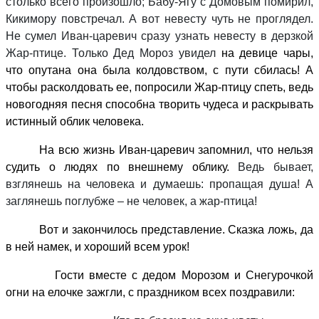
столько всего произошло; Бабу-Ягу с Домовым помирил,
Кикимору повстречал. А вот невесту чуть не проглядел.
Не сумел Иван-царевич сразу узнать невесту в дерзкой
Жар-птице. Только Дед Мороз увидел
на девице чары,
что опутана она была колдовством, с пути сбилась! А
чтобы расколдовать ее, попросили Жар-птицу спеть, ведь
новогодняя песня способна творить чудеса и раскрывать
истинный облик человека.
На всю жизнь Иван-царевич запомнил, что нельзя
судить о людях по внешнему облику.
Ведь бывает,
взглянешь на человека и думаешь: пропащая душа! А
заглянешь поглубже – не человек, а жар-птица!
Вот и закончилось представление. Сказка ложь, да
в ней намек, и хороший всем урок!
Гости вместе с дедом Морозом и Снегурочкой
огни на елочке зажгли, с праздником всех поздравили: