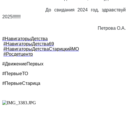
До свидания 2024 год, здравствуй
2025!!!!!!!
Петрова О.А.
#НавигаторыДетства
#НавигаторыДетства69
#НавигаторыДетстваСтарицкийМО
#Росдетцентр
#ДвижениеПервых
#ПервыеТО
#
ПервыеСтарица