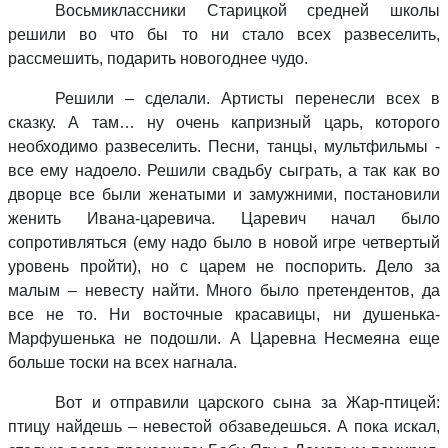
Восьмиклассники Старицкой средней школы
решили во что бы то ни стало всех развеселить,
рассмешить, подарить новогоднее чудо.
Решили – сделали. Артисты перенесли всех в
сказку. А там… ну очень капризный царь, которого
необходимо развеселить. Песни, танцы, мультфильмы -
все ему надоело. Решили свадьбу сыграть, а так как во
дворце все были женатыми и замужними, постановили
женить Ивана-царевича. Царевич начал было
сопротивляться (ему надо было в новой игре четвертый
уровень пройти), но с царем не поспорить. Дело за
малым – невесту найти. Много было претендентов, да
все не то. Ни восточные красавицы, ни душенька-
Марфушенька не подошли. А Царевна Несмеяна еще
больше тоски на всех нагнала.
Вот и отправили царского сына за Жар-птицей:
птицу найдешь – невестой обзаведешься. А пока искал,