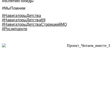
#80летиеПобеды
#МыПомним
#НавигаторыДетства
#НавигаторыДетства69
#НавигаторыДетстваСтарицкийМО
#Росдетцентр