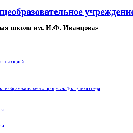
щеобразовательное учреждени
ная школа им. И.Ф. Иванцова»
рганизацией
ть образовательного процесса. Доступная среда
ся
ии