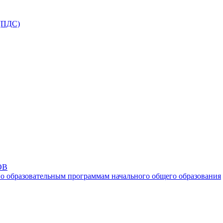
ПДС)
ОВ
о образовательным программам начального общего образования