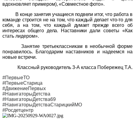
вдохновляет примером
), «Совместное фото».
В конце занятия учащиеся подвели итог, что работа в
команде строится не на том, что каждый делает что-то для
себя, а на том, что каждый думает прежде всего об
интересах общего дела. Наставники
дали советы «Как
стать лидером».
Занятие третьеклассникам в необычной форме
понравилось. Благодарим наставников и надеемся на
новые встречи.
Классный руководитель 3-А класса Побережец Т.А.
#ПервыеТО
#ПервыеСтарица
#ДвижениеПервых
#НавигаторыДетства
#НавигаторыДетства69
#НавигаторыДетстваСтарицкийМО
#Росдетцентр