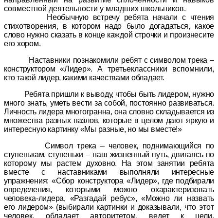
совместной деятельности у младших школьников.
Необычную встречу ребята начали с чтения
стихотворения, в котором надо было догадаться, какое
слово нужно сказать в конце каждой строчки и произнесите
его хором.
Наставники познакомили ребят с символом трека –
конструктором «Лидер».
А третьеклассники вспомнили,
к
то такой лидер, какими качествами обладает.
Ребята пришли к выводу, чтобы быть лидером, нужно
много знать, уметь вести за собой, постоянно развиваться.
Личность лидера многогранна, она словно складывается из
множества разных пазлов, которые в целом дают яркую и
интересную картинку «Мы разные, но мы вместе!»
Символ трека – человек, поднимающийся по
ступенькам, ступеньки – наш жизненный путь, двигаясь по
которому мы растем духовно. На этом занятии ребята
вместе с наставниками выполняли интересные
упражнения: «
Сбор конструктора «Лидер», где
подбирали
определения, которыми можно охарактеризовать
человека-лидера, «Разгадай ребус», «Можно ли назвать
его лидером» (выбирали картинки и доказывали,
что этот
человек, обладает авторитетом, ведет к цели,