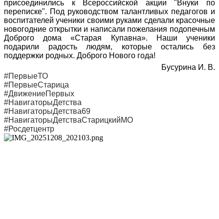
присоединились к Всероссийской акции "Внуки по
переписке". Под руководством талантливых педагогов и
воспитателей ученики своими руками сделали красочные
новогодние открытки и написали пожелания подопечным
Доброго дома «Старая Купавна». Наши ученики
подарили радость людям, которые остались без
поддержки родных. Доброго Нового года!
Бусурина И. В.
#ПервыеТО
#ПервыеСтарица
#ДвижениеПервых
#НавигаторыДетства
#НавигаторыДетства69
#НавигаторыДетстваСтарицкийМО
#Росдетцентр