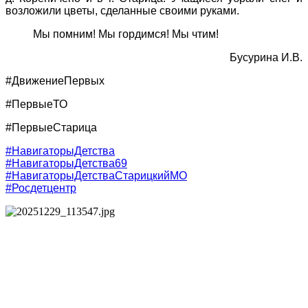
возложили цветы, сделанные своими руками.
Мы помним! Мы гордимся! Мы чтим!
Бусурина И.В.
#ДвижениеПервых
#ПервыеТО
#ПервыеСтарица
#НавигаторыДетства
#НавигаторыДетства69
#НавигаторыДетстваСтарицкийМО
#Росдетцентр