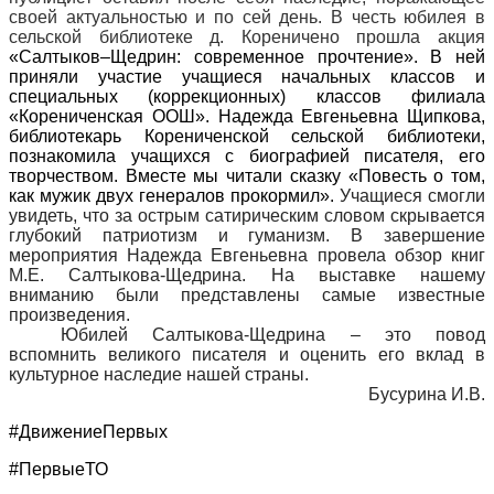
своей актуальностью и по сей день. В честь юбилея в
сельской библиотеке д. Кореничено прошла акция
«Салтыков–Щедрин: современное прочтение». В ней
приняли участие учащиеся начальных классов и
специальных (коррекционных) классов филиала
«Корениченская ООШ». Надежда Евгеньевна Щипкова,
библиотекарь Корениченской сельской библиотеки,
познакомила учащихся с биографией писателя, его
творчеством. Вместе мы читали сказку «Повесть о том,
как мужик двух генералов прокормил».
Учащиеся смогли
увидеть, что за острым сатирическим словом скрывается
глубокий патриотизм и гуманизм. В завершение
мероприятия Надежда Евгеньевна провела обзор книг
М.Е. Салтыкова-Щедрина. На выставке нашему
вниманию были представлены самые известные
произведения.
Юбилей Салтыкова-Щедрина – это повод
вспомнить великого писателя и оценить его вклад в
культурное наследие нашей страны.
Бусурина И.В.
#ДвижениеПервых
#ПервыеТО