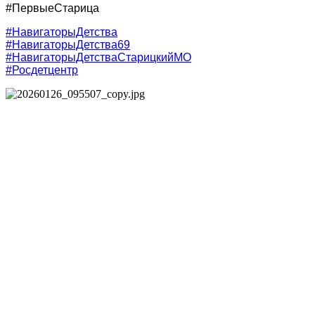
#ПервыеСтарица
#НавигаторыДетства
#НавигаторыДетства69
#НавигаторыДетстваСтарицкийМО
#Росдетцентр