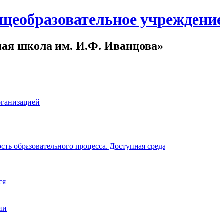
щеобразовательное учреждени
ная школа им. И.Ф. Иванцова»
рганизацией
ть образовательного процесса. Доступная среда
ся
ии