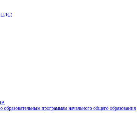
ПДС)
ОВ
о образовательным программам начального общего образования