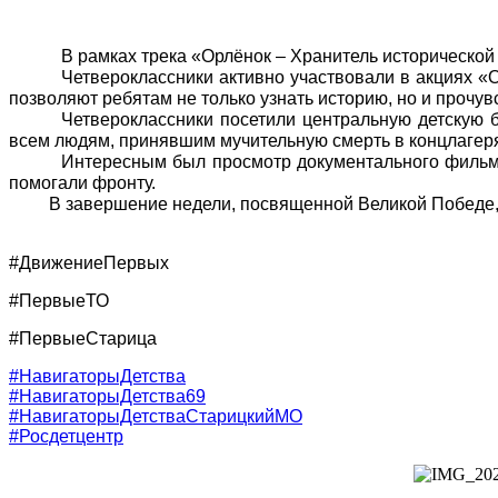
В рамках трека «Орлёнок – Хранитель историческо
Четвероклассники активно участвовали в акциях «
позволяют ребятам не только узнать историю, но и прочу
Четвероклассники посетили центральную детскую 
всем людям, принявшим мучительную смерть в концлагер
Интересным был просмотр документального фильма о
помогали фронту.
В завершение недели, посвященной Великой Победе, уча
#ДвижениеПервых
#ПервыеТО
#ПервыеСтарица
#НавигаторыДетства
#НавигаторыДетства69
#НавигаторыДетстваСтарицкийМО
#Росдетцентр