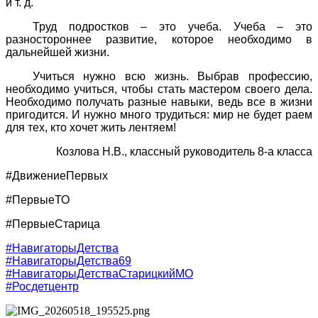
и т. д.
Труд подростков – это учеба. Учеба – это
разностороннее развитие, которое необходимо в
дальнейшей жизни.
Учиться нужно всю жизнь. Выбрав профессию,
необходимо учиться, чтобы стать мастером своего дела.
Необходимо получать разные навыки, ведь все в жизни
пригодится. И нужно много трудиться: мир не будет раем
для тех, кто хочет жить лентяем!
Козлова Н.В., классный руководитель 8-а класса
#ДвижениеПервых
#ПервыеТО
#ПервыеСтарица
#НавигаторыДетства
#НавигаторыДетства69
#НавигаторыДетстваСтарицкийМО
#Росдетцентр