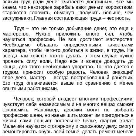
всякий труд ради денег считается достойным. Все мы
знаем, что некоторые зарабатывают деньги воровством,
стараются словчить, обмануть, получить больше, чем
заслуживают. Главная составляющая труда – честность.
Труд – это не только добывание денег, это еще и
мастерство. Нужно приложить много сил, чтобы
научиться профессии. Не все достигают мастерства.
Необходимо обладать определенными качествами
характера, чтобы чего-то добиться в жизни, в труде. Не
всегда нам хочется что-то делать, в этом случае нужно
проявить силу воли. Надо все и всегда доводить до
конца, для этого необходимо упорство. То, что дается с
трудом, приносит особую радость. Человек, знающий
свое дело, мастер – всегда востребованный работник.
Его труд оплачивается выше по сравнению с менее
опытными работниками.
Человек, который владеет многими профессиями,
чувствует себя независимым и на многих вещах сможет
сэкономить. Например, девочки могут не выбрать
профессию швеи, но навык шить может им пригодиться в
жизни: сами сошьют постельное белье, фартук, халат.
Мальчики научатся столярному и сапожному делу, смогут
ремонтировать обувь всей семье, делать ремонт мебели