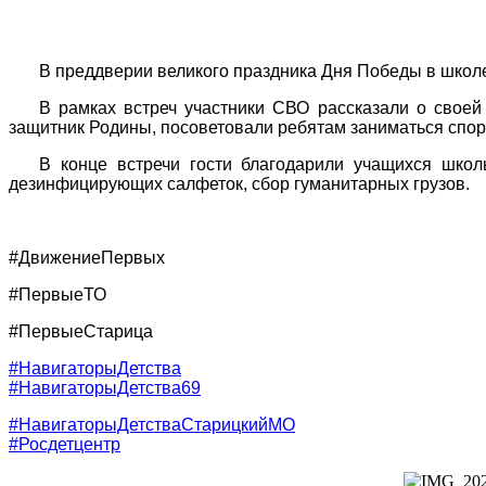
В преддверии великого праздника Дня Победы в школе
В рамках встреч участники СВО рассказали о своей
защитник Родины, посоветовали ребятам заниматься спорт
В конце встречи гости благодарили учащихся школ
дезинфицирующих салфеток, сбор гуманитарных грузов.
#ДвижениеПервых
#ПервыеТО
#ПервыеСтарица
#НавигаторыДетства
#НавигаторыДетства69
#НавигаторыДетстваСтарицкийМО
#Росдетцентр