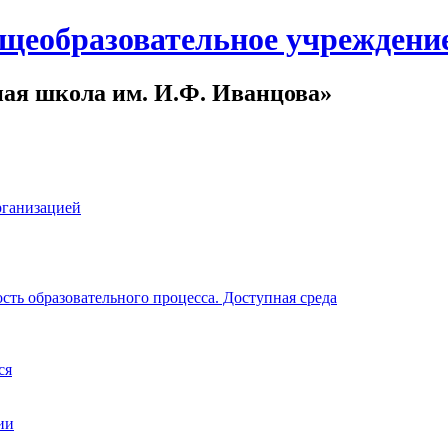
щеобразовательное учреждени
ная школа им. И.Ф. Иванцова»
рганизацией
ть образовательного процесса. Доступная среда
ся
ии