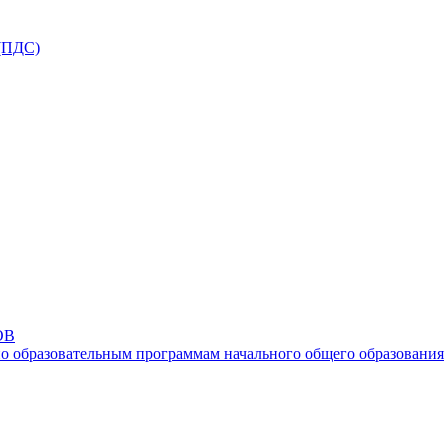
ПДС)
ОВ
о образовательным программам начального общего образования