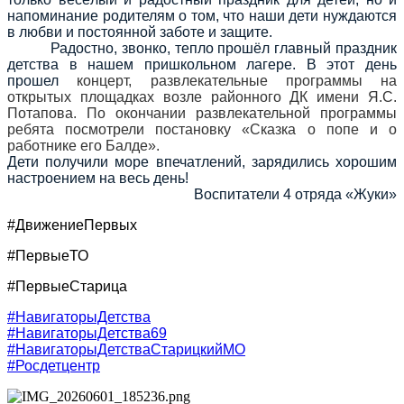
напоминание родителям о том, что наши дети нуждаются
в любви и постоянной заботе и защите.
Радостно, звонко, тепло прошёл главный праздник
детства в нашем пришкольном лагере. В этот день
прошел
концерт, развлекательные программы на
открытых площадках возле районного ДК имени Я.С.
Потапова. По окончании развлекательной программы
ребята посмотрели постановку «Сказка о попе и о
работнике его Балде».
Дети получили море впечатлений, зарядились хорошим
настроением на весь день!
Воспитатели 4 отряда «Жуки»
#ДвижениеПервых
#ПервыеТО
#ПервыеСтарица
#НавигаторыДетства
#НавигаторыДетства69
#НавигаторыДетстваСтарицкийМО
#Росдетцентр