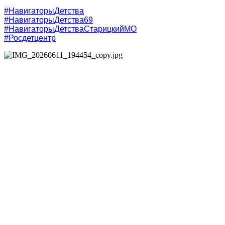
#НавигаторыДетства
#НавигаторыДетства69
#НавигаторыДетстваСтарицкийМО
#Росдетцентр