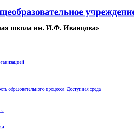
щеобразовательное учреждени
ная школа им. И.Ф. Иванцова»
рганизацией
ть образовательного процесса. Доступная среда
ся
ии