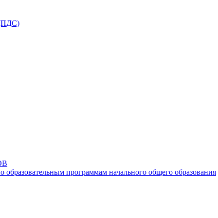
ПДС)
ОВ
о образовательным программам начального общего образования