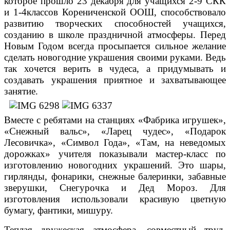
которое прошло 23 декабря для учащихся 2-9 СКК
и 1-4классов Корениченской ООШ, способствовало
развитию творческих способностей учащихся,
созданию в школе праздничной атмосферы. Перед
Новым Годом всегда просыпается сильное желание
сделать новогодние украшения своими руками.
Ведь
так хочется верить в чудеса, а придумывать и
создавать украшения приятное и захватывающее
занятие.
Вместе с ребятами на станциях «Фабрика игрушек»,
«Снежный вальс», «Ларец чудес», «Подарок
Лесовичка», «Символ Года», «Там, на неведомых
дорожках» учителя показывали мастер-класс по
изготовлению новогодних украшений. Это шары,
гирлянды, фонарики, снежные балеринки, забавные
зверушки, Снегурочка и Дед Мороз. Для
изготовления использовали красивую цветную
бумагу, фантики, мишуру.
Теплая дружеская атмосфера, совместный труд,