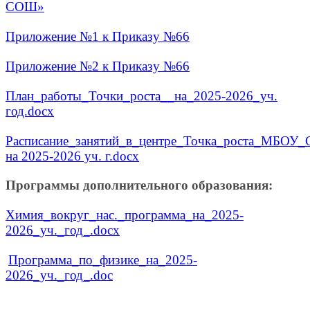
СОШ»
Приложение №1 к Приказу №66
Приложение №2 к Приказу №66
План_работы_Точки_роста__на_2025-2026_уч.
год.docx
Расписание_занятий_в_центре_Точка_роста_МБОУ
на 2025-2026 уч. г.docx
Программы дополнительного образования:
Химия_вокруг_нас._программа_на_2025-
2026_уч._год_.docx
Программа_по_физике_на_2025-
2026_уч._год_.doc