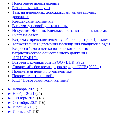
Новогоднее представление
Безопасные каникулы
Там, на неведомых дорожкахТам, на неведомых
дорожках
Крещенские посиделки
В гостях у первой учительницы
Искусство Японии. Внеклассное занятие в 4-х классах
Билет на балет
Встреча с представителями учебного центра «Призыв»
Торжественная церемония посвящения учащихся в ряды
Всероссийского детско-юношеского военно-
патриотического общественного движения
«ЮНАРМИЯ»
Встреча с командиром ТРОО «ВПК»Русь»
Январский сбор командиров отрядов ЮГР (2022 г.)
Предметная неделя по математике
Покормите птиц зимой!
КТД "Новогодняя копилка идей"
►
Декабрь 2021
(12)
►
Ноябрь 2021
(25)
►
Октябрь 2021
(18)
►
Сентябрь 2021
(16)
►
Июль 2021
(1)
►
Июнь 2021
(10)