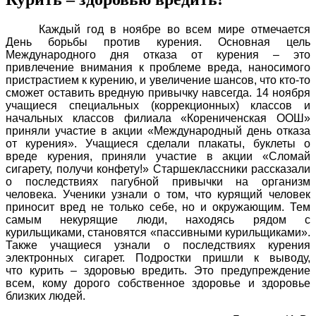
Каждый год в ноябре во всем мире отмечается
День борьбы против курения. Основная цель
Международного дня отказа от курения – это
привлечение внимания к проблеме вреда, наносимого
пристрастием к курению, и увеличение шансов, что кто-то
сможет оставить вредную привычку навсегда. 14 ноября
учащиеся специальных (коррекционных) классов и
начальных классов филиала «Корениченская ООШ»
приняли участие в акции «Международный день отказа
от курения». Учащиеся сделали плакаты, буклеты о
вреде курения, приняли участие в акции «Сломай
сигарету, получи конфету!» Старшеклассники рассказали
о последствиях пагубной привычки на организм
человека. Ученики узнали о том, что курящий человек
приносит вред не только себе, но и окружающим. Тем
самым некурящие люди, находясь рядом с
курильщиками, становятся «пассивными курильщиками».
Также учащиеся узнали о последствиях курения
электронных сигарет. Подростки пришли к выводу,
что курить – здоровью вредить. Это предупреждение
всем, кому дорого собственное здоровье и здоровье
близких людей.