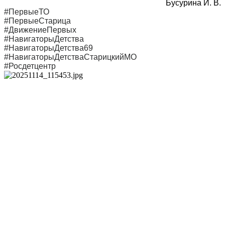
Бусурина И. В.
#ПервыеТО
#ПервыеСтарица
#ДвижениеПервых
#НавигаторыДетства
#НавигаторыДетства69
#НавигаторыДетстваСтарицкийМО
#Росдетцентр