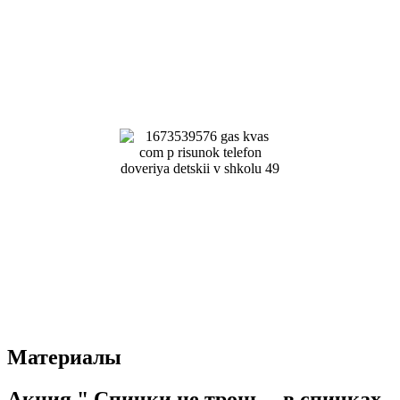
Материалы
Акция " Спички не тронь – в спичках