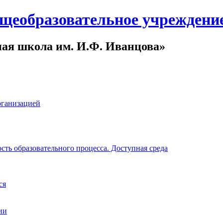
щеобразовательное учреждени
ная школа им. И.Ф. Иванцова»
рганизацией
ть образовательного процесса. Доступная среда
ся
ии