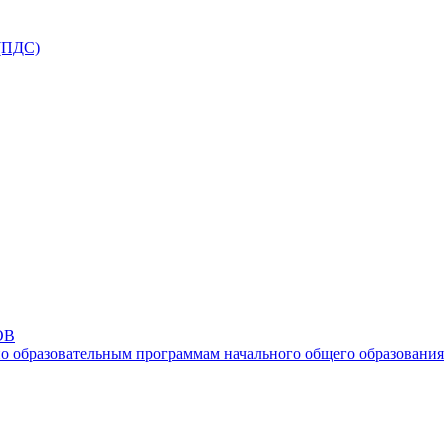
ПДС)
ОВ
о образовательным программам начального общего образования