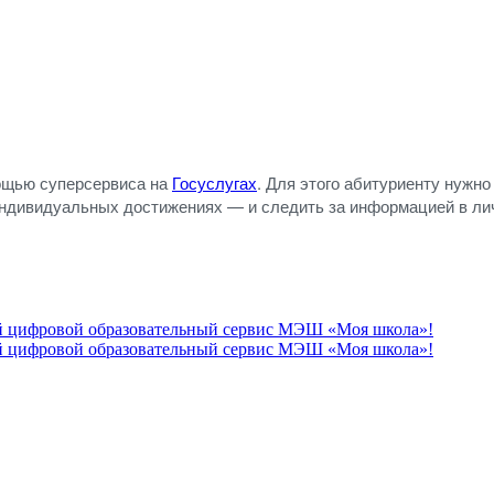
мощью суперсервиса на
Госуслугах
. Для этого абитуриенту нужно
 индивидуальных достижениях — и следить за информацией в ли
вый цифровой образовательный сервис МЭШ «Моя школа»!
вый цифровой образовательный сервис МЭШ «Моя школа»!