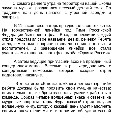
С самого раннего утра на территории нашей школы
звучала музыка, раздавался веселый детский смех. По
традиции наш день начался с утренней зарядки и
завтрака.
В 11 часов весь лагерь праздновал свое открытие.
На торжественной линейке под Гимн Российской
Федерации был поднят флаг.
В ходе переклички каждый
отряд представил свое название, девиз, речевку. Ребята
аплодисментами поприветствовали своих вожатых и
воспитателей. В завершение линейки все стали
участниками танцевального флешмоба «Орлята России».
А затем ведущие пригласили всех на праздничный
концерт-знакомство. Веселые игры чередовались с
концертными номерами, которые каждый отряд
подготовил накануне.
В квест-игре «В поисках «Книги летних открытий»
ребята должны были проявить свои лучшие качества:
внимательность, изобретательность, умение работать в
команде. Собрав четыре волшебных знака и ответив на
мудреные вопросы старца Фура, каждый отряд получил
волшебную книгу, которую каждый день будет наполнять
своими впечатлениями и историями об удивительной