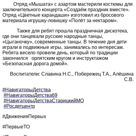
Отряд «Мышата» с азартом мастерили костюмы для
заключительного концерта «Создаём праздник вместе».
Отряд «Цветные карандаши» изготовил из бросового
материала игрушку-ловишку «Полёт за нектаром».
Также для ребят прошла праздничная дискотека,
где они танцевали русские народные танцы,
«Цыганочку», современные танцы. В течение дня дети
играли в подвижные игры, занимались по интересам.
Ребята весело провели день, который по традиции
закончился орлятским кругом и инструктажом
«Безопасная дорога домой».
Воспитатели: Славина Н.С., Побережец Т.А., Алёшина
С.В.
#НавигаторыДетства
#НавигаторыДетства69
#НавигаторыДетстваСтарицкийМО
#Росдетцентр
#ДвиженияПервых
#ПервыеТО