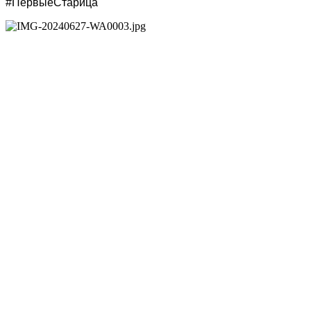
#
ПервыеСтарица