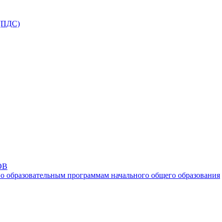
ПДС)
ОВ
о образовательным программам начального общего образования