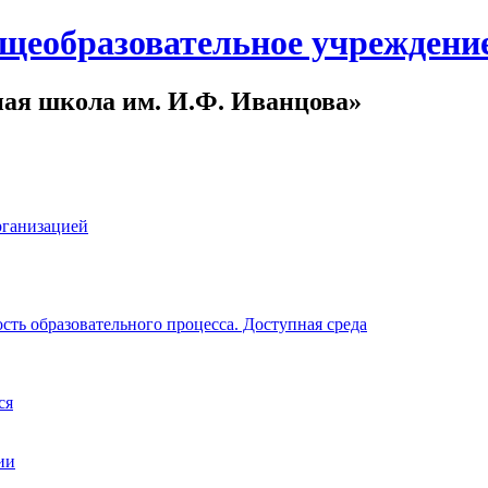
щеобразовательное учреждени
ная школа им. И.Ф. Иванцова»
рганизацией
ть образовательного процесса. Доступная среда
ся
ии