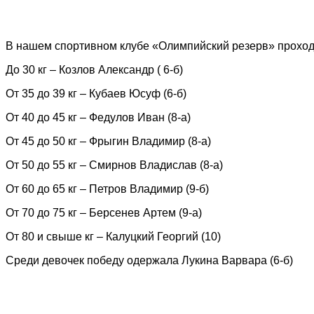
В нашем спортивном клубе «Олимпийский резерв» проходи
До 30 кг – Козлов Александр ( 6-б)
От 35 до 39 кг – Кубаев Юсуф (6-б)
От 40 до 45 кг – Федулов Иван (8-а)
От 45 до 50 кг – Фрыгин Владимир (8-а)
От 50 до 55 кг – Смирнов Владислав (8-а)
От 60 до 65 кг – Петров Владимир (9-б)
От 70 до 75 кг – Берсенев Артем (9-а)
От 80 и свыше кг – Калуцкий Георгий (10)
Среди девочек победу одержала Лукина Варвара (6-б)
О.А. Ж