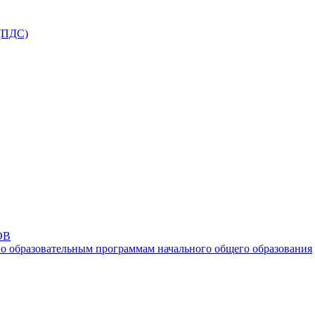
ПДС)
ОВ
о образовательным программам начального общего образования