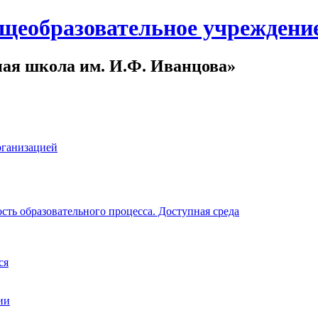
щеобразовательное учреждени
ная школа им. И.Ф. Иванцова»
рганизацией
ть образовательного процесса. Доступная среда
ся
ии