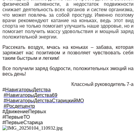
физической активности, а недостаток подвижности
снижает деятельность всех органов и систем организма,
что может повлечь за собой простуду. Именно поэтому
врачи рекомендуют катание на коньках, ведь этот вид
спорта не только помогает улучшить наше здоровье, но и
помогает получить массу удовольствия и мощный заряд
положительной энергии.
Рассекать воздух, мчась на коньках – забава, которая
заряжает нас позитивом и позволяет чувствовать себя
таким быстрым и легким!
Все получили заряд бодрости, положительных эмоций на
весь день!
Классный руководитель 7-а
#
НавигаторыДетства
#НавигаторыДетства69
#НавигаторыДетстваСтарицкийМО
#Росдетцентр
#ДвижениеПервых
#ПервыеТО
#ПервыеСтарица