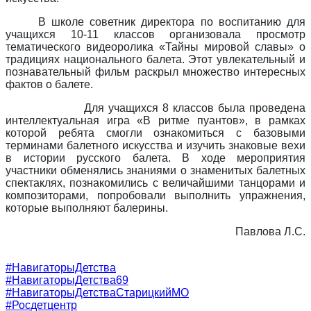
В школе советник директора по воспитанию для
учащихся 10-11 классов организовала просмотр
тематического видеоролика «Тайны мировой славы» о
традициях национального балета. Этот увлекательный и
познавательный фильм раскрыл множество интересных
фактов о балете.
Для учащихся 8 классов была проведена
интеллектуальная игра «В ритме пуантов», в рамках
которой ребята смогли ознакомиться с базовыми
терминами балетного искусства и изучить знаковые вехи
в истории русского балета. В ходе мероприятия
участники обменялись знаниями о знаменитых балетных
спектаклях, познакомились с величайшими танцорами и
композиторами, попробовали выполнить упражнения,
которые выполняют балерины.
Павлова Л.С.
#НавигаторыДетства
#НавигаторыДетства69
#НавигаторыДетстваСтарицкийМО
#Росдетцентр