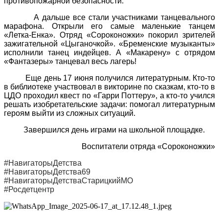
противопожарной безопасности.
А дальше все стали участниками танцевального
марафона. Открыли его самые маленькие танцем
«Летка-Енка». Отряд «Сороконожки» покорил зрителей
зажигательной «Цыганочкой». «Бременские музыканты»
исполнили танец индейцев. А «Макарену» с отрядом
«Фантазеры» танцевал весь лагерь!
Еще день 17 июня получился литературным. Кто-то
в библиотеке участвовал в викторине по сказкам, кто-то в
ЦДО проходил квест по «Гарри Поттеру», а кто-то учился
решать изобретательские задачи: помогал литературным
героям выйти из сложных ситуаций.
Завершился день играми на школьной площадке.
Воспитатели отряда «Сороконожки»
#НавигаторыДетства
#НавигаторыДетства69
#НавигаторыДетстваСтарицкийМО
#Росдетцентр