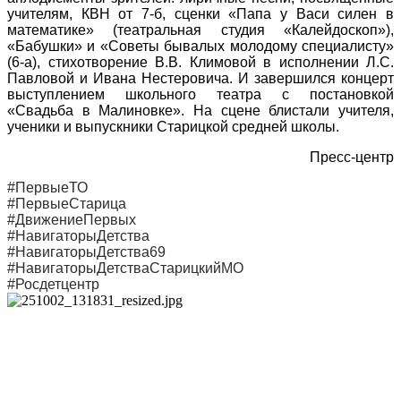
учителям, КВН от 7-б, сценки «Папа у Васи силен в
математике» (театральная студия «Калейдоскоп»),
«Бабушки» и «Советы бывалых молодому специалисту»
(6-а), стихотворение В.В. Климовой в исполнении Л.С.
Павловой и Ивана Нестеровича. И завершился концерт
выступлением школьного театра с постановкой
«Свадьба в Малиновке». На сцене блистали учителя,
ученики и выпускники Старицкой средней школы.
Пресс-центр
#ПервыеТО
#ПервыеСтарица
#ДвижениеПервых
#НавигаторыДетства
#НавигаторыДетства69
#НавигаторыДетстваСтарицкийМО
#Росдетцентр