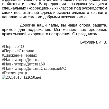
стойкости и силы. В преддверии праздника учащиеся
специальных (коррекционных) классов под руководством
своих воспитателей сделали замечательные открытки и
наполнили их самыми добрыми пожеланиями.
Дорогие наши папы, вы наша опора, защита,
пример для подражания. Мы желаем вам здоровья,
ярких эмоций и хорошего настроения. С праздником!
Бусурина И. В.
#ПервыеТО
#ПервыеСтарица
#ДвижениеПервых
#НавигаторыДетства
#НавигаторыДетства69
#НавигаторыДетстваСтарицкийМО
#Росдетцентр