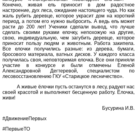
Конечно, живая ель приносит в дом радостное
настроение, дух леса, ожидание настоящего чуда. Но как
жаль рубить деревце, которое украсит дом на короткий
период, а потом его нужно выбросить. А ведь ель может
расти до 200 лет! Ученики сделали вывод, что лучше
сделать своими руками елочку, непохожую на другие,
свою, индивидуальную, чем загубить деревце, которое
приносит пользу людям и животным. Работа закипела.
Все елочки получились разные: из дерева, бумаги,
бросового материала, ватных дисков. У каждого класса
получилась своя, неповторимая елочка. Все они приняли
участие в конкурсе и были отмечены Еленой
Александровной Дегтеревой, специалистом по
лесовосстановлению ГКУ «Старицкое лесничество».
А живые ёлочки пусть останутся в лесу, радуют нас
своей красотой и выполняют бесценную работу. Ёлочка,
живи!
Бусурина И.В.
#ДвижениеПервых
#ПервыеТО