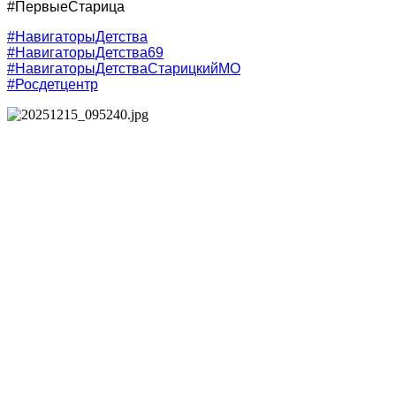
#ПервыеСтарица
#НавигаторыДетства
#НавигаторыДетства69
#НавигаторыДетстваСтарицкийМО
#Росдетцентр