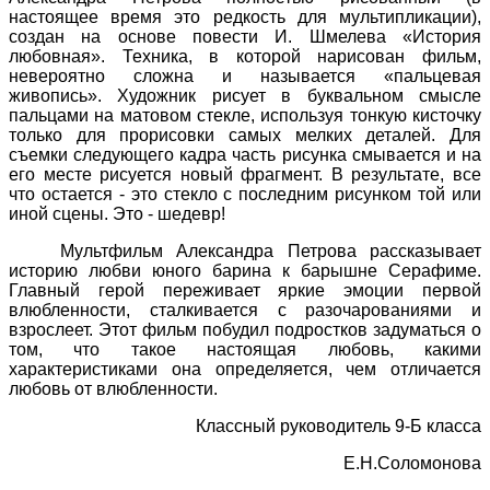
настоящее время это редкость для мультипликации),
создан на основе повести И. Шмелева «История
любовная». Техника, в которой нарисован фильм,
невероятно сложна и называется «пальцевая
живопись». Художник рисует в буквальном смысле
пальцами на матовом стекле, используя тонкую кисточку
только для прорисовки самых мелких деталей. Для
съемки следующего кадра часть рисунка смывается и на
его месте рисуется новый фрагмент. В результате, все
что остается - это стекло с последним рисунком той или
иной сцены. Это - шедевр!
Мультфильм Александра Петрова рассказывает
историю любви юного барина к барышне Серафиме.
Главный герой переживает яркие эмоции первой
влюбленности, сталкивается с разочарованиями и
взрослеет. Этот фильм побудил подростков задуматься о
том, что такое настоящая любовь, какими
характеристиками она определяется, чем отличается
любовь от влюбленности.
Классный руководитель 9-Б класса
Е.Н.Соломонова