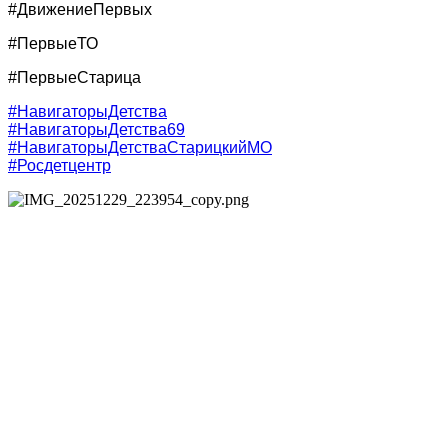
#ДвижениеПервых
#ПервыеТО
#ПервыеСтарица
#НавигаторыДетства
#НавигаторыДетства69
#НавигаторыДетстваСтарицкийМО
#Росдетцентр