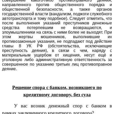
совершение какого-либо противоправного деяния,
направленного против общественного порядка и
общественной безопасности, а также органов
государственной власти (вандализм, поджоги служебного
автотранспорта и тому подобное). Следует отметить, что
после выполнения указаний преступников денежные
средства потерпевшим не возвращаются, и
злоумышленники на связь с ними более не выходят. При
этом жертвы мошенников, выполнившие их
противозаконные указания, не подпадают под действие
главы 8 УК РФ (обстоятельства, исключающие
преступность деяния), в связи с чем, наряду с
материальным ущербом от хищения, несут ещё и
уголовную либо административную ответственность за
совершенное по указанию третьих лиц противоправное
деяние.
Решение спора с банком, возникшего по
кредитному договору, без суда
У вас возник денежный спор с банком в
рамках заключенного кредитного договора?