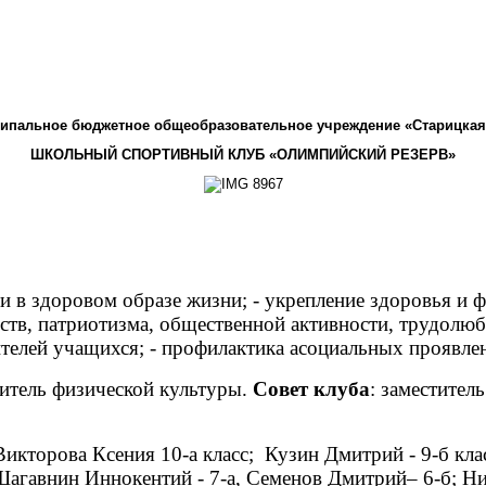
ипальное бюджетное общеобразовательное учреждение «Старицка
ШКОЛЬНЫЙ СПОРТИВНЫЙ КЛУБ «ОЛИМПИЙСКИЙ РЕЗЕРВ»
и в здоровом образе жизни; - укрепление здоровья и 
тв, патриотизма, общественной активности, трудолюби
ителей учащихся; - профилактика асоциальных проявле
итель физической культуры.
Совет клуба
: заместител
-а класс)
Викторова Ксения 10-а класс; Кузин Дмитрий - 9-б класс
 Шагавнин Иннокентий - 7-а, Семенов Дмитрий– 6-б; Ни