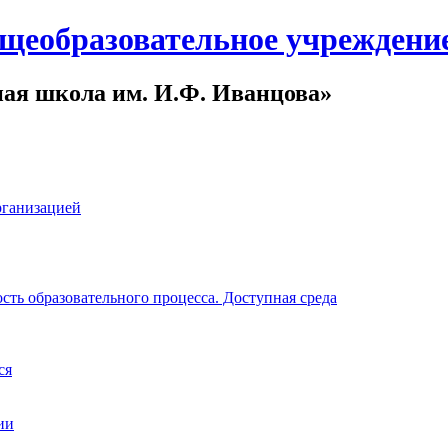
щеобразовательное учреждени
ная школа им. И.Ф. Иванцова»
рганизацией
ть образовательного процесса. Доступная среда
ся
ии