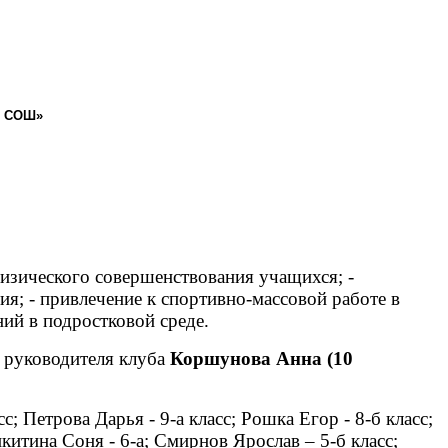
я СОШ»
физического совершенствования учащихся; -
я; - привлечение к спортивно-массовой работе в
ний в подростковой среде.
ь руководителя клуба
Коршунова Анна (10
; Петрова Дарья - 9-а класс; Рошка Егор - 8-б класс;
китина Соня - 6-а; Смирнов Ярослав – 5-б класс;