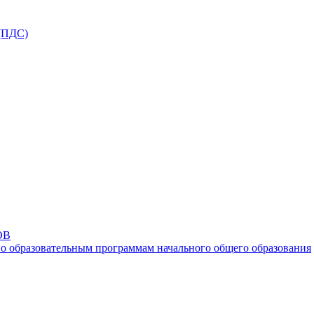
ПДС)
ОВ
о образовательным программам начального общего образования