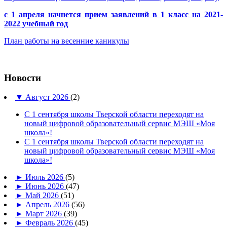
с 1 апреля начнется прием заявлений в 1 класс на 2021-
2022 учебный год
План работы на весенние каникулы
Новости
▼
Август 2026
(2)
С 1 сентября школы Тверской области переходят на
новый цифровой образовательный сервис МЭШ «Моя
школа»!
С 1 сентября школы Тверской области переходят на
новый цифровой образовательный сервис МЭШ «Моя
школа»!
►
Июль 2026
(5)
►
Июнь 2026
(47)
►
Май 2026
(51)
►
Апрель 2026
(56)
►
Март 2026
(39)
►
Февраль 2026
(45)