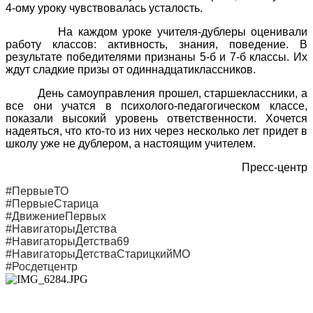
4-ому уроку чувствовалась усталость.
На каждом уроке учителя-дублеры оценивали
работу классов: активность, знания, поведение. В
результате победителями признаны 5-б и 7-б классы. Их
ждут сладкие призы от одиннадцатиклассников.
День самоуправления прошел, старшеклассники, а
все они учатся в психолого-педагогическом классе,
показали высокий уровень ответственности. Хочется
надеяться, что кто-то из них через несколько лет придет в
школу уже не дублером, а настоящим учителем.
Пресс-центр
#ПервыеТО
#ПервыеСтарица
#ДвижениеПервых
#НавигаторыДетства
#НавигаторыДетства69
#НавигаторыДетстваСтарицкийМО
#Росдетцентр