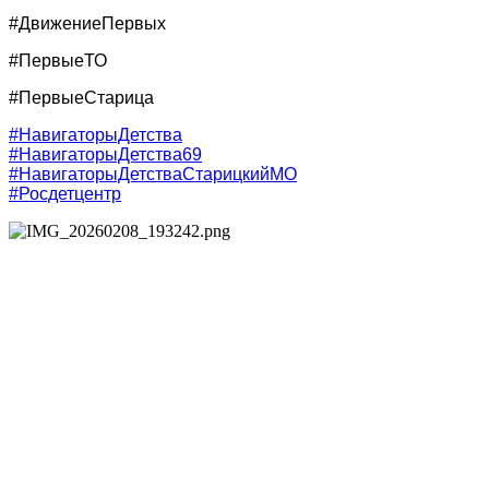
#ДвижениеПервых
#ПервыеТО
#ПервыеСтарица
#НавигаторыДетства
#НавигаторыДетства69
#НавигаторыДетстваСтарицкийМО
#Росдетцентр