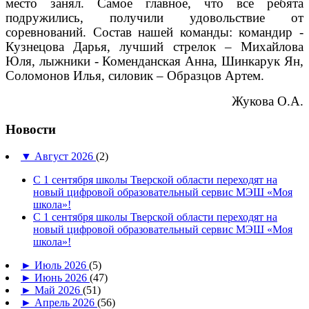
место занял. Самое главное, что все ребята
подружились, получили удовольствие от
соревнований. Состав нашей команды: командир -
Кузнецова Дарья, лучший стрелок – Михайлова
Юля, лыжники - Коменданская Анна, Шинкарук Ян,
Соломонов Илья, силовик – Образцов Артем.
Жукова О.А.
Новости
▼
Август 2026
(2)
С 1 сентября школы Тверской области переходят на
новый цифровой образовательный сервис МЭШ «Моя
школа»!
С 1 сентября школы Тверской области переходят на
новый цифровой образовательный сервис МЭШ «Моя
школа»!
►
Июль 2026
(5)
►
Июнь 2026
(47)
►
Май 2026
(51)
►
Апрель 2026
(56)