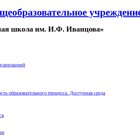
щеобразовательное учреждени
ная школа им. И.Ф. Иванцова»
рганизацией
ть образовательного процесса. Доступная среда
ся
ии