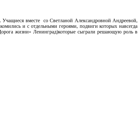
в. Учащиеся вместе со Светланой Александровной Андреевой,
омились и с отдельными героями, подвиги которых навсегда
 «Дорога жизни» Ленинград)которые сыграли решающую роль в