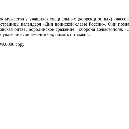
рок мужества у учащихся специальных (коррекционных) классо
раницы календаря «Дни воинской славы России». Они познак
ковская битва, Бородинское сражение, оборона Севастополя,
и уважение современников, память потомков.