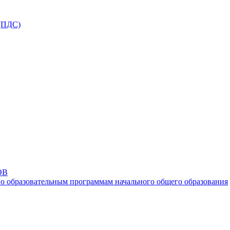
ПДС)
ОВ
о образовательным программам начального общего образования