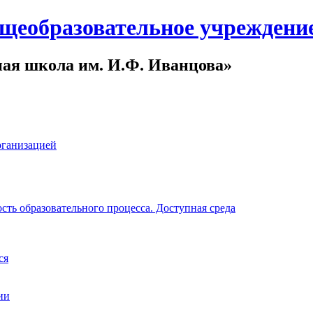
щеобразовательное учреждени
ная школа им. И.Ф. Иванцова»
рганизацией
ть образовательного процесса. Доступная среда
ся
ии