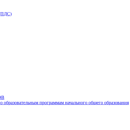
ПДС)
ОВ
о образовательным программам начального общего образования