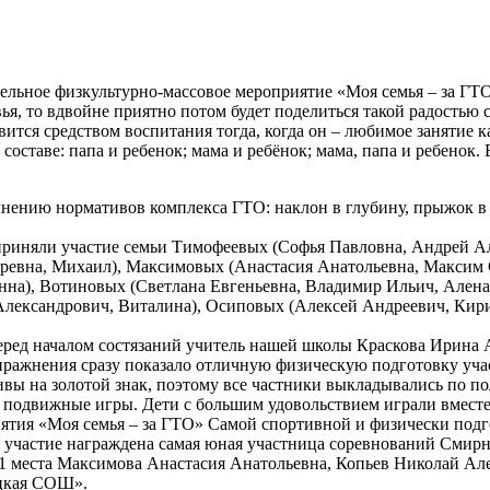
тельное физкультурно-массовое мероприятие «Моя семья – за ГТО
овья, то вдвойне приятно потом будет поделиться такой радость
тся средством воспитания тогда, когда он – любимое занятие к
оставе: папа и ребенок; мама и ребёнок; мама, папа и ребенок.
нению нормативов комплекса ГТО: наклон в глубину, прыжок в 
приняли участие семьи Тимофеевых (Софья Павловна, Андрей Ал
ревна, Михаил), Максимовых (Анастасия Анатольевна, Максим С
нна), Вотиновых (Светлана Евгеньевна, Владимир Ильич, Ален
Александрович, Виталина), Осиповых (Алексей Андреевич, Кир
ред началом состязаний учитель нашей школы Краскова Ирина 
упражнения сразу показало отличную физическую подготовку уч
вы на золотой знак, поэтому все частники выкладывались по по
подвижные игры. Дети с большим удовольствием играли вместе
риятия «Моя семья – за ГТО» Самой спортивной и физически под
за участие награждена самая юная участница соревнований Смир
1 места Максимова Анастасия Анатольевна, Копьев Николай Ал
цкая СОШ».