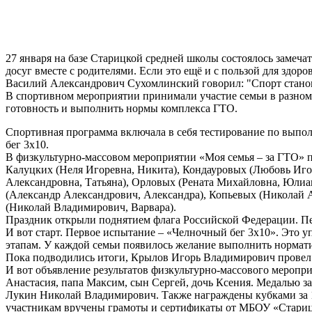
27 января на базе Старицкой средней школы состоялось замеча
досуг вместе с родителями. Если это ещё и с пользой для здор
Василий Александрович Сухомлинский говорил: "Спорт станови
В спортивном мероприятии принимали участие семьи в разном с
готовность и выполнить нормы комплекса ГТО.
Спортивная программа включала в себя тестирование по выпол
бег 3х10.
В физкультурно-массовом мероприятии «Моя семья – за ГТО» 
Калуцких (Неля Игоревна, Никита), Кондауровых (Любовь Иго
Александровна, Татьяна), Орловых (Рената Михайловна, Юлиа
(Александр Александрович, Александра), Копьевых (Николай 
(Николай Владимирович, Варвара).
Праздник открыли поднятием флага Российской Федерации. Пе
И вот старт. Первое испытание – «Челночный бег 3х10». Это 
этапам. У каждой семьи появилось желание выполнить нормати
Пока подводились итоги, Крылов Игорь Владимирович провел 
И вот объявление результатов физкультурно-массового мероп
Анастасия, папа Максим, сын Сергей, дочь Ксения. Медалью 
Лукин Николай Владимирович. Также награждены кубками за 
участникам вручены грамоты и сертификаты от МБОУ «Стари