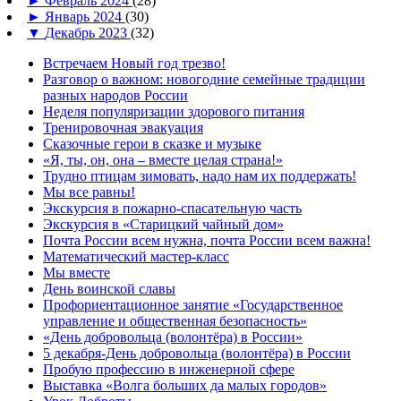
►
Февраль 2024
(28)
►
Январь 2024
(30)
▼
Декабрь 2023
(32)
Встречаем Новый год трезво!
Разговор о важном: новогодние семейные традиции
разных народов России
Неделя популяризации здорового питания
Тренировочная эвакуация
Сказочные герои в сказке и музыке
«Я, ты, он, она – вместе целая страна!»
Трудно птицам зимовать, надо нам их поддержать!
Мы все равны!
Экскурсия в пожарно-спасательную часть
Экскурсия в «Старицкий чайный дом»
Почта России всем нужна, почта России всем важна!
Математический мастер-класс
Мы вместе
День воинской славы
Профориентационное занятие «Государственное
управление и общественная безопасность»
«День добровольца (волонтёра) в России»
5 декабря-День добровольца (волонтёра) в России
Пробую профессию в инженерной сфере
Выставка «Волга больших да малых городов»