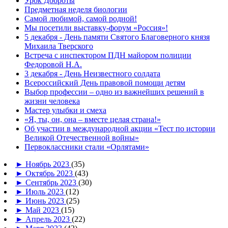
Урок Доброты
Предметная неделя биологии
Самой любимой, самой родной!
Мы посетили выставку-форум «Россия»!
5 декабря - День памяти Святого Благоверного князя
Михаила Тверского
Встреча с инспектором ПДН майором полиции
Федоровой Н.А.
3 декабря - День Неизвестного солдата
Всероссийский День правовой помощи детям
Выбор профессии – одно из важнейших решений в
жизни человека
Мастер улыбки и смеха
«Я, ты, он, она – вместе целая страна!»
Об участии в международной акции «Тест по истории
Великой Отечественной войны»
Первоклассники стали «Орлятами»
►
Ноябрь 2023
(35)
►
Октябрь 2023
(43)
►
Сентябрь 2023
(30)
►
Июль 2023
(12)
►
Июнь 2023
(25)
►
Май 2023
(15)
►
Апрель 2023
(22)