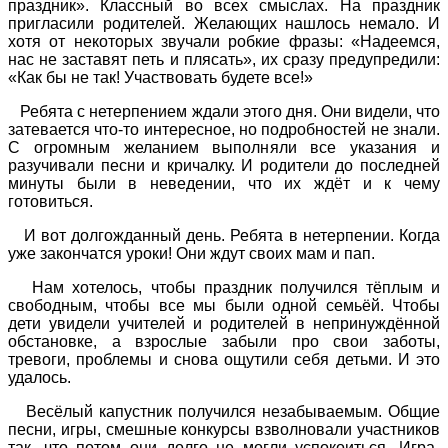
праздник». Классный во всех смыслах. На праздник
пригласили родителей. Желающих нашлось немало. И
хотя от некоторых звучали робкие фразы: «Надеемся,
нас не заставят петь и плясать», их сразу предупредили:
«Как бы не так! Участвовать будете все!»
Ребята с нетерпением ждали этого дня. Они видели, что
затевается что-то интересное, но подробностей не знали.
С огромным желанием выполняли все указания и
разучивали песни и кричалку. И родители до последней
минуты были в неведении, что их ждёт и к чему
готовиться.
И вот долгожданный день. Ребята в нетерпении. Когда
уже закончатся уроки! Они ждут своих мам и пап.
Нам хотелось, чтобы праздник получился тёплым и
свободным, чтобы все мы были одной семьёй. Чтобы
дети увидели учителей и родителей в непринуждённой
обстановке, а взрослые забыли про свои заботы,
тревоги, проблемы и снова ощутили себя детьми. И это
удалось.
Весёлый капустник получился незабываемым. Общие
песни, игры, смешные конкурсы взволновали участников
так, что потом они долго не могли успокоиться. Игра-