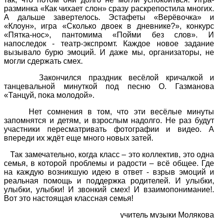
разминка «Как чихает слон» сразу раскрепостила многих.
А дальше завертелось. Эстафеты «Верёвочка» и
«Клоун», игра «Сколько двоек в дневнике?», конкурс
«Пятка-нос», пантомима «Пойми без слов». И
напоследок - театр-экспромт. Каждое новое задание
вызывало бурю эмоций. И даже мы, организаторы, не
могли сдержать смех.
Закончился праздник весёлой кричалкой и
танцевальной минуткой под песню О. Газманова
«Танцуй, пока молодой».
Нет сомнения в том, что эти весёлые минуты
запомнятся и детям, и взрослым надолго. Не раз будут
участники пересматривать фотографии и видео. А
впереди их ждёт еще много новых затей.
Так замечательно, когда класс – это коллектив, это одна
семья, в которой проблемы и радости – всё общее. Где
на каждую возникшую идею в ответ - взрыв эмоций и
реальная помощь и поддержка родителей. И улыбки,
улыбки, улыбки! И звонкий смех! И взаимопонимание!.
Вот это настоящая классная семья!
учитель музыки Молякова