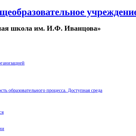
щеобразовательное учреждени
ная школа им. И.Ф. Иванцова»
рганизацией
ть образовательного процесса. Доступная среда
ся
ии