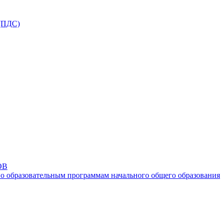
ПДС)
ОВ
о образовательным программам начального общего образования