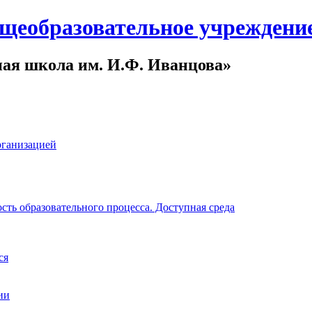
щеобразовательное учреждени
ная школа им. И.Ф. Иванцова»
рганизацией
ть образовательного процесса. Доступная среда
ся
ии