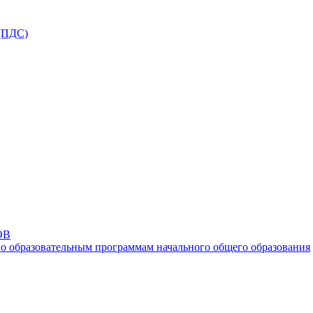
ПДС)
ОВ
о образовательным программам начального общего образования