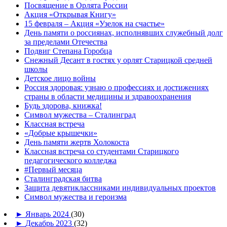
Посвящение в Орлята России
Акция «Открывая Книгу»
15 февраля – Акция «Узелок на счастье»
День памяти о россиянах, исполнявших служебный долг
за пределами Отечества
Подвиг Степана Горобца
Снежный Десант в гостях у орлят Старицкой средней
школы
Детское лицо войны
Россия здоровая: узнаю о профессиях и достижениях
страны в области медицины и здравоохранения
Будь здорова, книжка!
Символ мужества – Сталинград
Классная встреча
«Добрые крышечки»
День памяти жертв Холокоста
Классная встреча со студентами Старицкого
педагогического колледжа
#Первый месяца
Сталинградская битва
Защита девятиклассниками индивидуальных проектов
Символ мужества и героизма
►
Январь 2024
(30)
►
Декабрь 2023
(32)