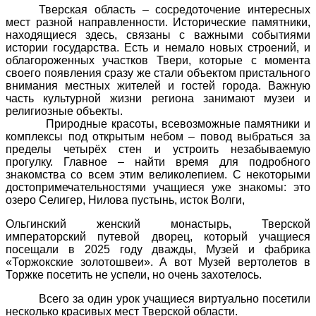
Тверская область – сосредоточение интересных
мест разной направленности. Исторические памятники,
находящиеся здесь, связаны с важными событиями
истории государства. Есть и немало новых строений, и
облагороженных участков Твери, которые с момента
своего появления сразу же стали объектом пристального
внимания местных жителей и гостей города. Важную
часть культурной жизни региона занимают музеи и
религиозные объекты.
Природные красоты, всевозможные памятники и
комплексы под открытым небом – повод выбраться за
пределы четырёх стен и устроить незабываемую
прогулку. Главное – найти время для подробного
знакомства со всем этим великолепием. С некоторыми
достопримечательностями учащиеся уже знакомы: это
озеро Селигер, Нилова пустынь, исток Волги,
Ольгинский женский монастырь,
Тверской
императорский путевой дворец, который учащиеся
посещали в 2025 году дважды, Музей и фабрика
«Торжокские золотошвеи». А вот Музей вертолетов в
Торжке посетить не успели, но очень захотелось.
Всего за один урок учащиеся виртуально посетили
несколько красивых мест Тверской области.