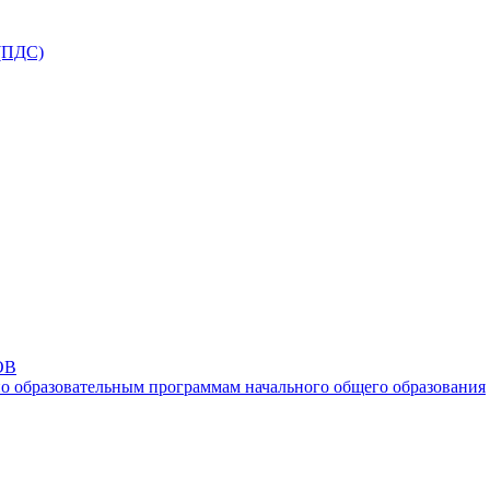
ПДС)
ОВ
о образовательным программам начального общего образования