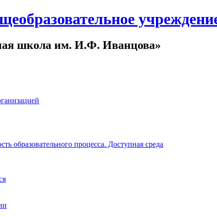
щеобразовательное учреждени
ная школа им. И.Ф. Иванцова»
рганизацией
ть образовательного процесса. Доступная среда
ся
ии