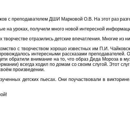
ов с преподавателем ДШИ Марковой О.В. На этот раз разго
ые на уроках, получили много новой интересной информац
творчестве отразились детские впечатления. Многие из ни
тво с творчеством хорошо известных им П.И. Чайковского
ровождалось интересными рассказами преподавателей. О
ти обратили внимание на то, что образ Деда Мороза в муз
Германии) всегда ходил по домам со своим слугой. Этот с
своём произведении.
ченных детских пьесах. Они поучаствовали в викторине.
ой!