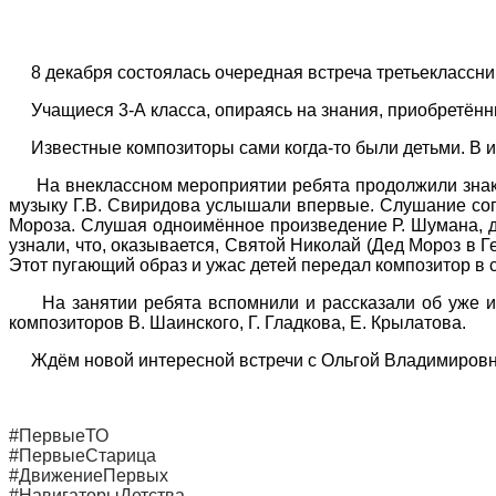
8 декабря состоялась очередная встреча третьеклассник
Учащиеся 3-А класса, опираясь на знания, приобретённ
Известные композиторы сами когда-то были детьми. В их 
На внеклассном мероприятии ребята продолжили знакомс
музыку Г.В. Свиридова услышали впервые. Слушание соп
Мороза. Слушая одноимённое произведение Р. Шумана, де
узнали, что, оказывается, Святой Николай (Дед Мороз в 
Этот пугающий образ и ужас детей передал композитор в 
На занятии ребята вспомнили и рассказали об уже изу
композиторов В. Шаинского, Г. Гладкова, Е. Крылатова.
Ждём новой интересной встречи с Ольгой Владимировн
#ПервыеТО
#ПервыеСтарица
#ДвижениеПервых
#НавигаторыДетства